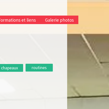
formations et liens
Galerie photos
routines
chapeaux